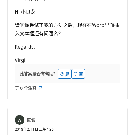
Hi 小良龙,
请问你尝试了我的方法之后，现在在Word里面插
入文本框还有问题么？
Regards,
Virgil
此答案是否有帮助?
是
否
0 个注释
无
报
注
表
释
匿名
2018年2月1日 上午4:36