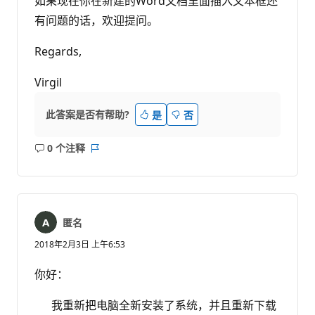
如果现在你在新建的Word文档里面插入文本框还
有问题的话，欢迎提问。
Regards,
Virgil
此答案是否有帮助?
是
否
0 个注释
无
报
注
表
释
匿名
2018年2月3日 上午6:53
你好：
我重新把电脑全新安装了系统，并且重新下载