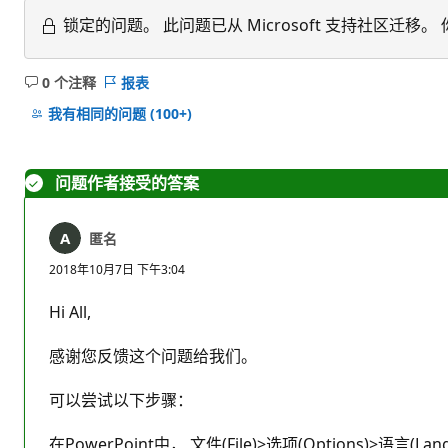
锁定的问题。
此问题已从 Microsoft 支持社区
0 个注释
报表
无
注
我有相同的问题
(100+)
释
问题作者接受的答案
匿名
2018年10月7日 下午3:04
Hi All,
感谢您反馈这个问题给我们。
可以尝试以下步骤：
在PowerPoint中， 文件(File)>选项(Options)>语言(La