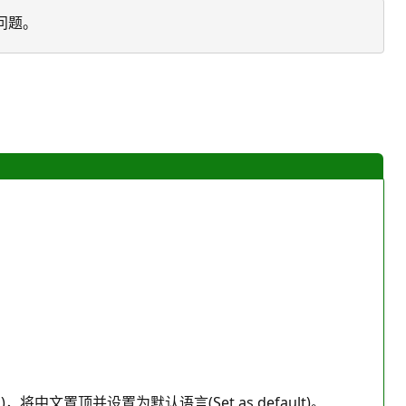
问题。
ences)，将中文置顶并设置为默认语言(Set as default)。