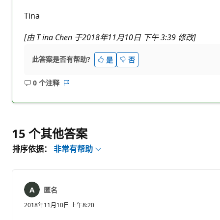
Tina
[由 T
ina Chen 于2018年11月10日 下午 3:39 修改]
此答案是否有帮助?
是
否
0 个注释
无
报
注
表
释
15 个其他答案
排序依据：
非常有帮助
匿名
2018年11月10日 上午8:20