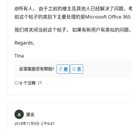
@所有人， 由于之前的楼主及其他人已经解决了问题，考虑到之后继
前这个帖子的类别下主要处理的是Microsoft Office 36
我们将关闭当前这个帖子， 如果有新用户有类似的问题
Regards,
Tina
此答案是否有帮助?
是
否
0 个注释
无
报
注
表
释
匿名
2018年11月9日 上午6:47