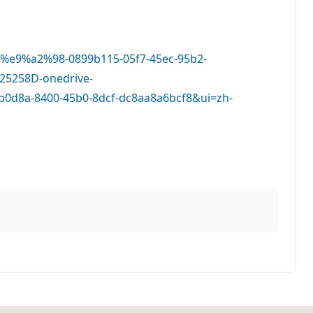
%e9%a2%98-0899b115-05f7-45ec-95b2-
25258D-onedrive-
8a-8400-45b0-8dcf-dc8aa8a6bcf8&ui=zh-