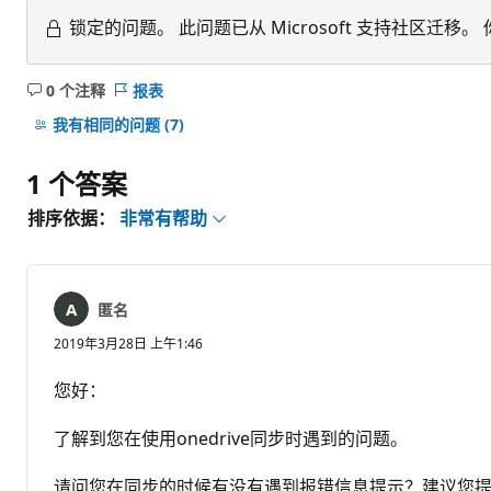
锁定的问题。
此问题已从 Microsoft 支持社区
0 个注释
报表
无
注
我有相同的问题
(7)
释
1 个答案
排序依据：
非常有帮助
匿名
2019年3月28日 上午1:46
您好：
了解到您在使用onedrive同步时遇到的问题。
请问您在同步的时候有没有遇到报错信息提示？建议您