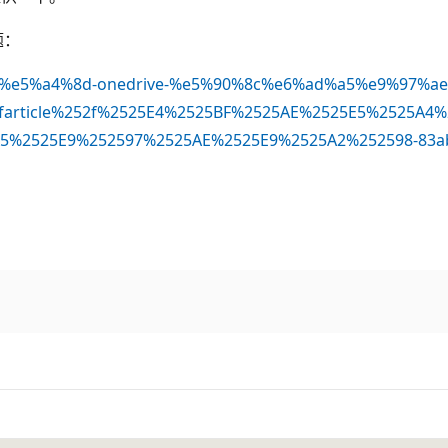
题：
bf%ae%e5%a4%8d-onedrive-%e5%90%8c%e6%ad%a5%e9%97%ae
2farticle%252f%2525E4%2525BF%2525AE%2525E5%2525A4%
2525E9%252597%2525AE%2525E9%2525A2%252598-83ab0d