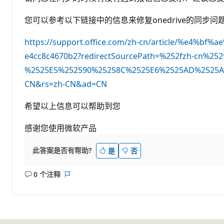
您可以参考以下链接中的信息来修复onedrive的同步问
https://support.office.com/zh-cn/article/%e4%
e4cc8c4670b2?redirectSourcePath=%252fzh-cn%25
%2525E5%252590%25258C%2525E6%2525AD%2525A5%
CN&rs=zh-CN&ad=CN
希望以上信息可以帮助到您
感谢您使用微软产品
此答案是否有帮助?
是
否
0 个注释
无
报
注
表
释