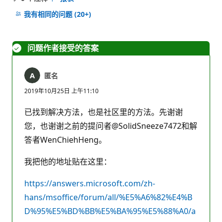
无
注
我有相同的问题
(20+)
释
问题作者接受的答案
匿名
2019年10月25日 上午11:10
已找到解决方法，也是社区里的方法。先谢谢
您，也谢谢之前的提问者@SolidSneeze7472和解
答者WenChiehHeng。
我把他的地址贴在这里：
https://answers.microsoft.com/zh-
hans/msoffice/forum/all/%E5%A6%82%E4%B
D%95%E5%BD%BB%E5%BA%95%E5%88%A0/a