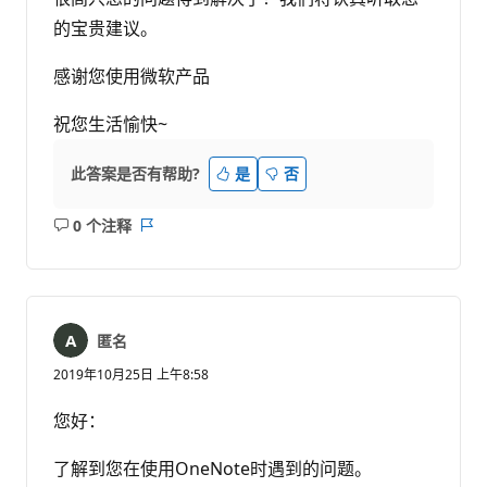
的宝贵建议。
感谢您使用微软产品
祝您生活愉快~
此答案是否有帮助?
是
否
0 个注释
无
报
注
表
释
匿名
2019年10月25日 上午8:58
您好：
了解到您在使用OneNote时遇到的问题。