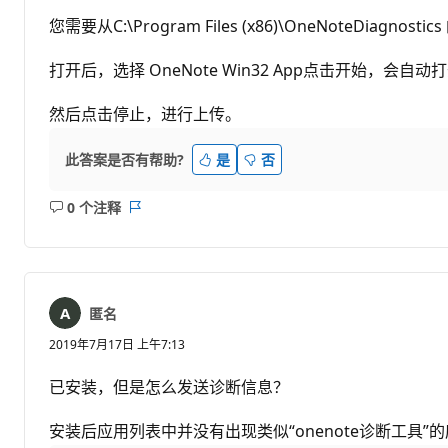
您需要从C:\Program Files (x86)\OneNoteDiagnosti
打开后，选择 OneNote Win32 App点击开始，会自
然后点击停止，进行上传。
此答案是否有帮助?
是
否
0 个注释
无
报
注
表
释
匿名
2019年7月17日 上午7:13
已安装，但是怎么发送诊断信息？
安装后应用列表中并没有出现类似“onenote诊断工具”