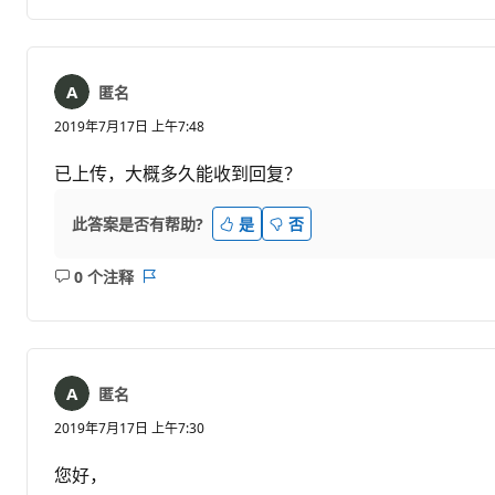
注
表
释
匿名
2019年7月17日 上午7:48
已上传，大概多久能收到回复？
此答案是否有帮助?
是
否
0 个注释
无
报
注
表
释
匿名
2019年7月17日 上午7:30
您好，