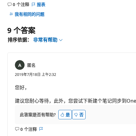
0 个注释
报表
无
注
我有相同的问题
释
9 个答案
排序依据：
非常有帮助
匿名
2019年7月18日 上午2:32
您好，
建议您耐心等待，此外，您尝试下新建个笔记同步到OneD
此答案是否有帮助?
是
否
0 个注释
无
报