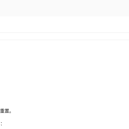
>重置。
作：