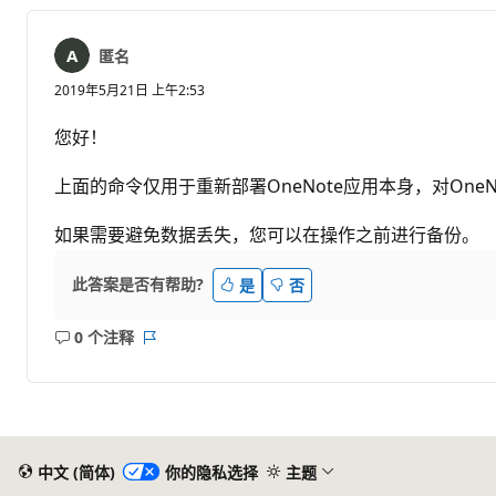
匿名
2019年5月21日 上午2:53
您好！
上面的命令仅用于重新部署OneNote应用本身，对One
如果需要避免数据丢失，您可以在操作之前进行备份。
此答案是否有帮助?
是
否
0 个注释
无
报
注
表
释
中文 (简体)
你的隐私选择
主题