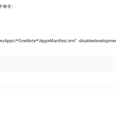
以下命令：
dowsApps\*OneNote*\AppxManifest.xml" -disabledevelopm