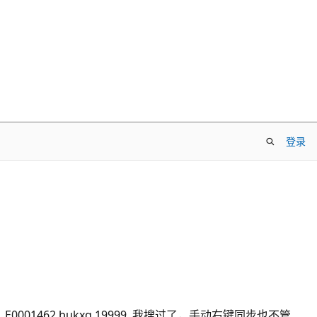
登录
1462 bukxq 19999 我搜过了，手动右键同步也不管