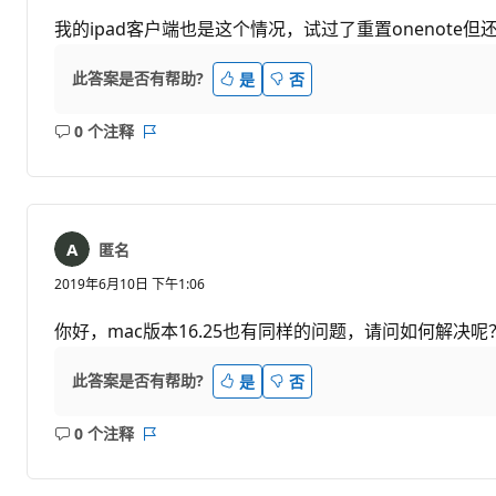
我的ipad客户端也是这个情况，试过了重置onenote
此答案是否有帮助?
是
否
0 个注释
无
报
注
表
释
匿名
2019年6月10日 下午1:06
你好，mac版本16.25也有同样的问题，请问如何解决呢
此答案是否有帮助?
是
否
0 个注释
无
报
注
表
释