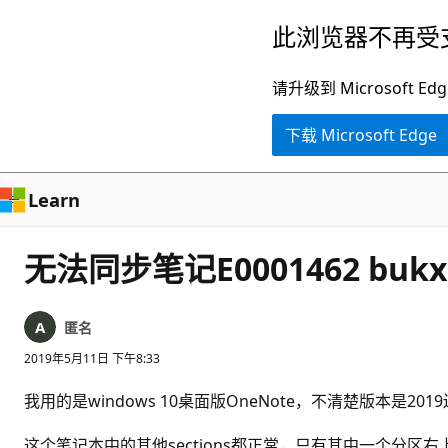
跳
此浏览器不再受
至
主
请升级到 Microsof
要
下载 Microsoft Edge
内
容
Learn
无法同步笔记E0001462 bukxq
匿名
2019年5月11日 下午8:33
我用的是windows 10桌面版OneNote，不清楚版本是2019还是
这个笔记本中的其他sections都正常，只有其中一个分区右上