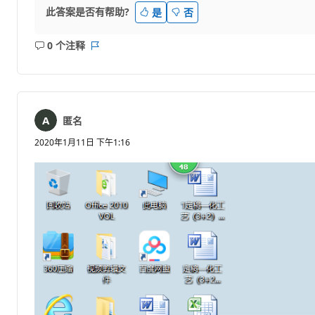
此答案是否有帮助?
是
否
0 个注释
无
报
注
表
释
匿名
2020年1月11日 下午1:16