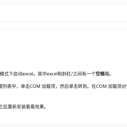
式下启动excel。其中excel和斜杠/之间有一个
空格
哦。
”。在管理列表中，单击COM 加载项，然后单击转到。在COM 加
载之后重新安装看看效果。