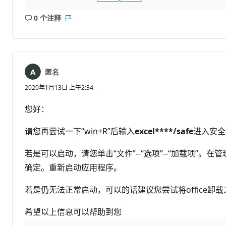
0 个注释
无
报
注
表
释
匿名
2020年1月13日 上午2:34
您好：
请您再尝试一下“win+R”后输入
excel****/safe
进入安全模
若是可以启动，请您单击“文件”--“选项”--“加载项
确定。重新启动应用程序。
若是仍无法正常启动，可以的话建议您尝试将office卸
希望以上信息可以帮助到您