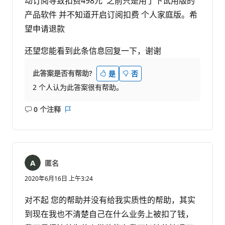
动订阅导致扣费498元 之前只是用了下试用版的
产品软件 并不知道开启订阅扣费 个人家庭版。希
望申请退款
还望您能看到此条信息回复一下，谢谢
此答案是否有帮助?
是
否
2 个人认为此答案很有帮助。
0 个注释
无
报
注
表
释
匿名
2020年6月16日 上午3:24
对不起 您的帮助并没有给我实质性的帮助，其实
到现在我也不清楚自己在什么业务上被扣了钱，