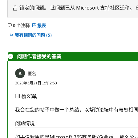
锁定的问题。
此问题已从 Microsoft 支持社区
0 个注释
报表
无
注
我有相同的问题
(5)
释
问题作者接受的答案
匿名
2020年5月21日 上午2:53
Hi 杨义辉,
我会在您的帖子中做一个总结，以帮助论坛中有与您相
问题情境：
如果说我用的是Microsoft 365商务版/企业版，