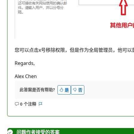
您可以点击x号移除权限，但是作为全局管理员，他可以
Regards,
Alex Chen
此答案是否有帮助?
是
否
0 个注释
无
报
注
表
释
问题作者接受的答案