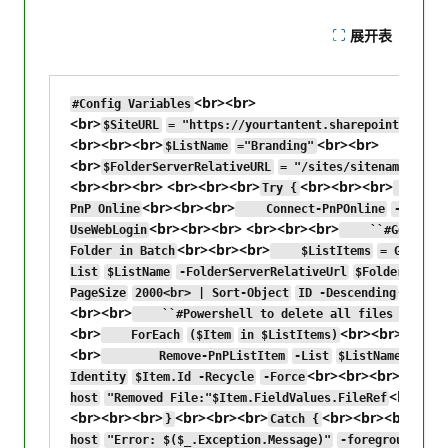
展开表
<br><br>
#Config Variables
<br>
$SiteURL
= "https://yourtantent.sharepoint.com/s
<br><br><br>
<br><br>
$ListName
="Branding"
<br>
$FolderServerRelativeURL
= "/sites/sitename/Bran
<br><br><br> <br><br><br>
<br><br><br>
Try {
``#Co
<br><br><br>
PnP Online
Connect-PnPOnline
-Url
$S
<br><br><br> <br><br><br>
UseWebLogin
``#Get All I
<br><br><br>
Folder in Batch
$ListItems
= Get-PnP
List
$ListName
-FolderServerRelativeUrl
$FolderServer
<br><b
PageSize
2000<br> | Sort-Object
ID -Descending
<br><br>
``#Powershell to delete all files from fo
<br>
<br><br><br>
ForEach
($Item
in $ListItems)
<br>
Remove-PnPListItem
-List
$ListName
-
<br><br><br>
Identity
$Item.Id -Recycle
-Force
Wr
<br><br
host
"Removed File:"$Item.FieldValues.FileRef
<br><br><br>
<br><br><br>
<br><br><br>
}
Catch {
wr
host
"Error: $($_.Exception.Message)"
-foregroundcolo