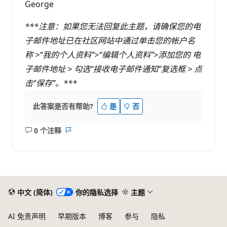
George
***注意：如果您无法回复此主题，请确保您的电
子邮件地址已在社区网站中通过单击您的帐户名
称 >“我的个人资料”>“编辑个人资料”>添加您的 电
子邮件地址 > 勾选“接收电子邮件通知”复选框 > 点
击“保存”。***
此答案是否有帮助?
是
否
0 个注释
无
报
注
表
释
中文 (简体)
你的隐私选择
主题
AI 免责声明
早期版本
博客
参与
隐私