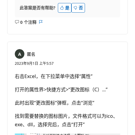
此答案是否有帮助?
是
否
0 个注释
无
报
注
表
释
匿名
2023年9月1日 上午5:57
右击Excel，在下拉菜单中选择“属性”
打开的属性界>快捷方式>“更改图标（C）...”
此时出现“更改图标”弹框，点击“浏览”
找到需要替换的图标图片，文件格式可以为ico、
exe、dll，选择完后，点击“打开”