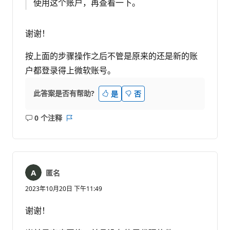
使用这个账户，再查看一下。
谢谢！
按上面的步骤操作之后不管是原来的还是新的账
户都登录得上微软账号。
此答案是否有帮助?
是
否
0 个注释
无
报
注
表
释
匿名
2023年10月20日 下午11:49
谢谢！