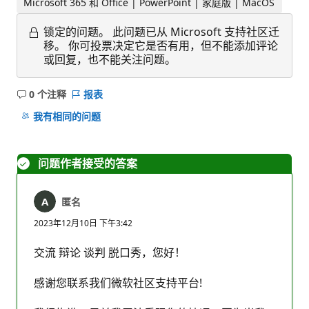
Microsoft 365 和 Office | PowerPoint | 家庭版 | MacOS
锁定的问题。
此问题已从 Microsoft 支持社区迁
移。 你可投票决定它是否有用，但不能添加评论
或回复，也不能关注问题。
0 个注释
报表
无
注
我有相同的问题
释
问题作者接受的答案
匿名
2023年12月10日 下午3:42
交流 辩论 谈判 脱口秀，您好！
感谢您联系我们微软社区支持平台!