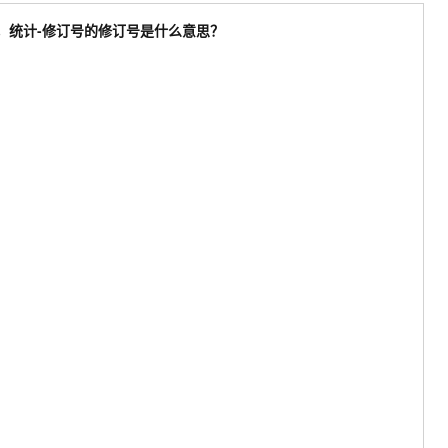
，
统计-修订号
的
修订号
是什么意思？