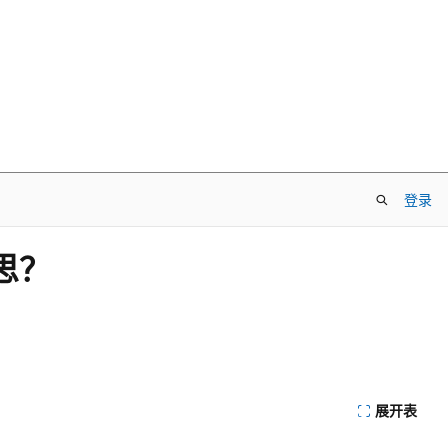
登录
思？
展开表