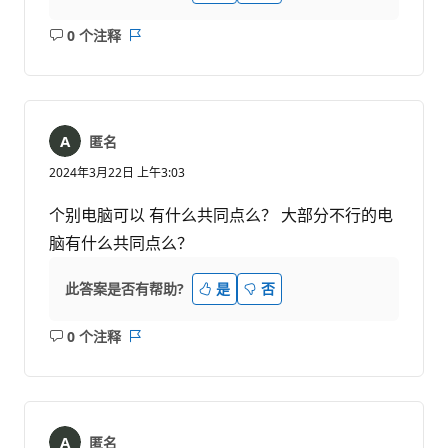
0 个注释
无
报
注
表
释
匿名
2024年3月22日 上午3:03
个别电脑可以 有什么共同点么？ 大部分不行的电
脑有什么共同点么？
此答案是否有帮助?
是
否
0 个注释
无
报
注
表
释
匿名