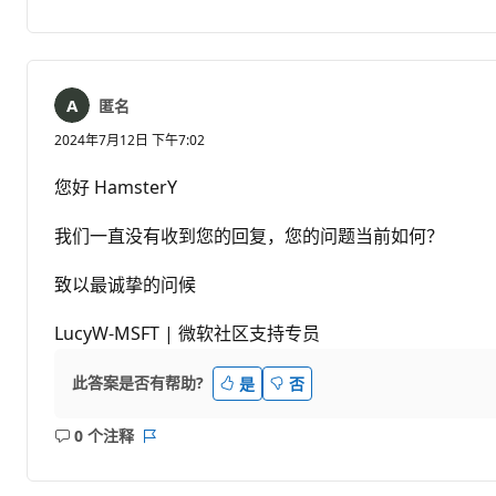
注
表
释
匿名
2024年7月12日 下午7:02
您好 HamsterY
我们一直没有收到您的回复，您的问题当前如何？
致以最诚挚的问候
LucyW-MSFT | 微软社区支持专员
此答案是否有帮助?
是
否
0 个注释
无
报
注
表
释