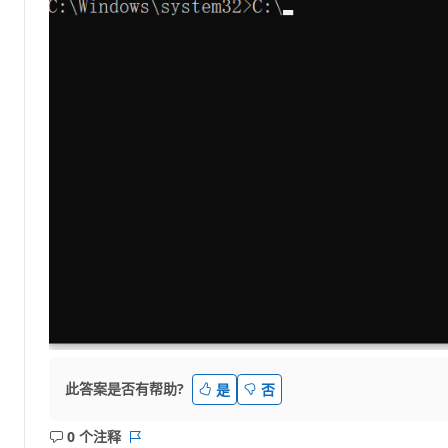
此答案是否有帮助?
是
否
0 个注释
无
报