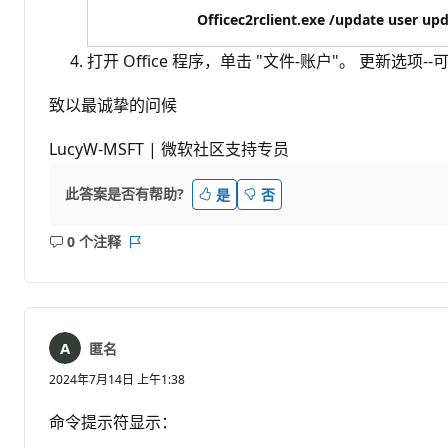
Officec2rclient.exe /update user up
打开 Office 程序，单击 "文件-账户"。 更新
致以最诚挚的问候
LucyW-MSFT | 微软社区支持专员
此答案是否有帮助?
是
否
0 个注释
无
报
注
表
释
匿名
2024年7月14日 上午1:38
命令提示符显示：