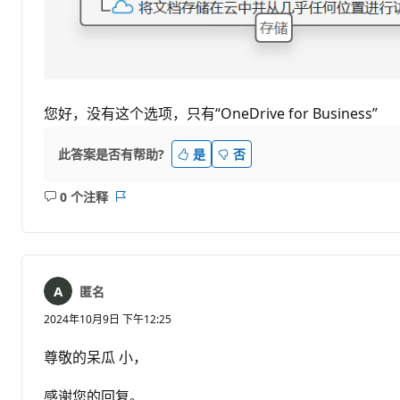
您好，没有这个选项，只有“OneDrive for Business”
此答案是否有帮助?
是
否
0 个注释
无
报
注
表
释
匿名
2024年10月9日 下午12:25
尊敬的呆瓜 小，
感谢您的回复。