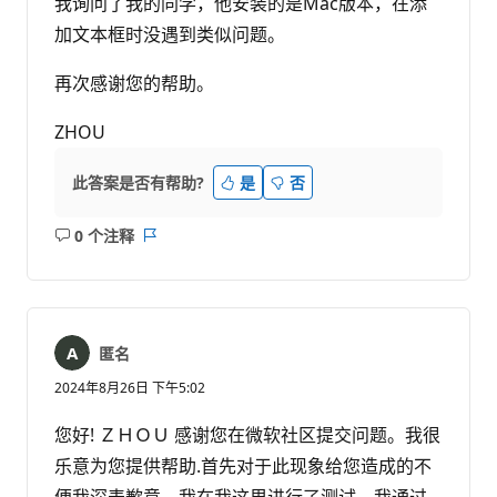
我询问了我的同学，他安装的是Mac版本，在添
加文本框时没遇到类似问题。
再次感谢您的帮助。
ZHOU
此答案是否有帮助?
是
否
0 个注释
无
报
注
表
释
匿名
2024年8月26日 下午5:02
您好! ＺＨＯＵ 感谢您在微软社区提交问题。我很
乐意为您提供帮助.首先对于此现象给您造成的不
便我深表歉意。我在我这里进行了测试。我通过