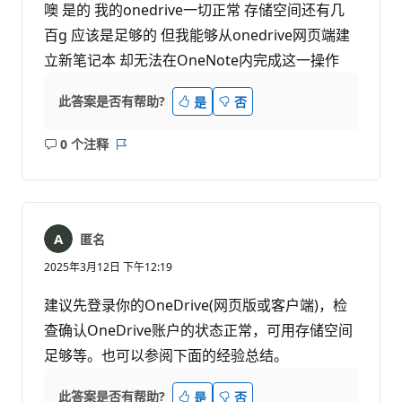
噢 是的 我的onedrive一切正常 存储空间还有几
百g 应该是足够的 但我能够从onedrive网页端建
立新笔记本 却无法在OneNote内完成这一操作
此答案是否有帮助?
是
否
0 个注释
无
报
注
表
释
匿名
2025年3月12日 下午12:19
建议先登录你的OneDrive(网页版或客户端)，检
查确认OneDrive账户的状态正常，可用存储空间
足够等。也可以参阅下面的经验总结。
此答案是否有帮助?
是
否