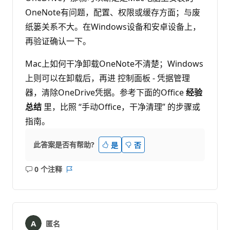
OneNote有问题，配置、权限或缓存方面；与废
纸篓关系不大。在Windows设备和安卓设备上，
再验证确认一下。
Mac上如何干净卸载OneNote不清楚；Windows
上则可以在卸载后，再进 控制面板 - 凭据管理
器，清除OneDrive凭据。参考下面的Office
经验
总结
里，比照 “手动Office，干净清理” 的步骤或
指南。
此答案是否有帮助?
是
否
0 个注释
无
报
注
表
释
匿名