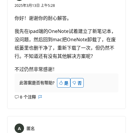
2025年3月13日 上午5:28
你好！谢谢你的耐心解答。
我先在ipad端的OneNote试着建立了新笔记本，
没问题，然后回到mac把OneNote卸载了，在废
纸篓里也删干净了，重新下载了一次，但仍然不
行。不知道还有没有其他解决方案呢？
不过仍然非常感谢！
此答案是否有帮助?
是
否
0 个注释
无
报
注
表
释
匿名