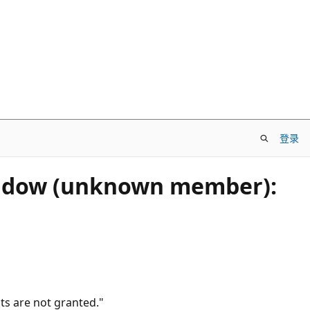
登录
 (unknown member):
re not granted."