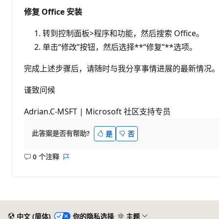
修复 Office 安装
转到控制面板>程序和功能，然后搜索 Office。
单击“修改”按钮，然后选择**“修复”**选项。
完成上述步骤后，请随时与我分享事情进展的最新情况
谨致问候
Adrian.C-MSFT | Microsoft 社区支持专员
此答案是否有帮助?
是
否
0 个注释
无
报
注
表
释
中文 (简体)
你的隐私选择
主题