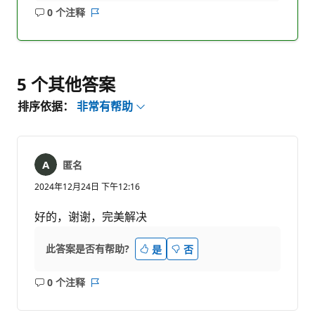
0 个注释
无
报
注
表
释
5 个其他答案
排序依据：
非常有帮助
匿名
2024年12月24日 下午12:16
好的，谢谢，完美解决
此答案是否有帮助?
是
否
0 个注释
无
报
注
表