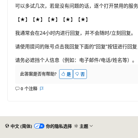
可以多试几次，若是没有问题的话，逐个打开禁用的服
【★】【★】【★】【★】【★】
我通常会在24小时内进行回复，并不会随时/立刻回复。
请使用提问的账号点击我回复下面的“回复”按钮进行回
请务必遮挡个人信息（例如：电子邮件/电话/姓名等）
此答案是否有帮助?
是
否
0 个注释
无
报
注
表
释
中文 (简体)
你的隐私选择
主题