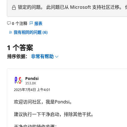
锁定的问题。
此问题已从 Microsoft 支持社区
0 个注释
报表
无
注
我有相同的问题
(6)
释
1 个答案
排序依据：
非常有帮助
Pondsi
信
353.8K
誉
2025年7月4日 上午4:01
分
欢迎访问社区，我是Pondsi。
建议执行一下干净启动，排除其他干扰。
干净启动的操作步骤：