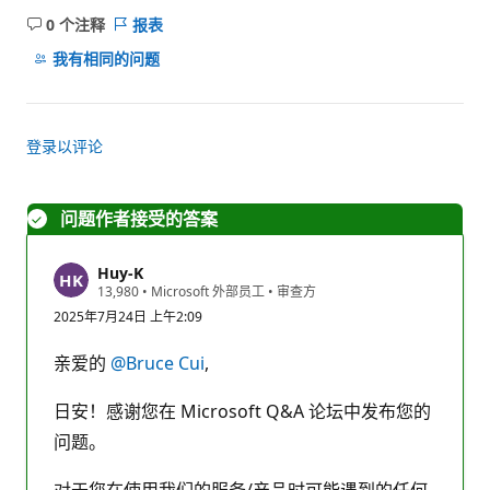
0 个注释
报表
无
注
我有相同的问题
释
登录以评论
问题作者接受的答案
Huy-K
信
13,980
•
Microsoft 外部员工
•
审查方
誉
2025年7月24日 上午2:09
分
亲爱的
@Bruce Cui
,
日安！感谢您在 Microsoft Q&A 论坛中发布您的
问题。
对于您在使用我们的服务/产品时可能遇到的任何