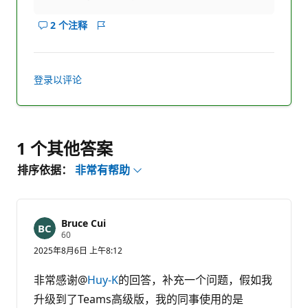
2 个注释
显
报
示
表
此
答
登录以评论
案
的
注
释
1 个其他答案
排序依据：
非常有帮助
Bruce Cui
信
60
誉
2025年8月6日 上午8:12
分
非常感谢@
Huy-K
的回答，补充一个问题，假如我
升级到了Teams高级版，我的同事使用的是