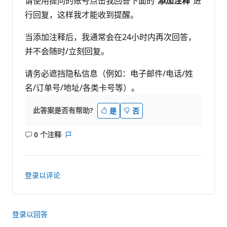
请使用提问的账号点击我回答下面的“
添加注释
”进
行回复，这样我才能收到提醒。
当添加注释后，我通常会在24小时内再次回答，
并不会随时/立刻回复。
请务必遮挡隐私信息（例如：电子邮件/电话/姓
名/订单号/地址/各类卡号等）。
此答案是否有帮助?
是
否
0 个注释
无
报
注
表
释
登录以评论
登录以回答