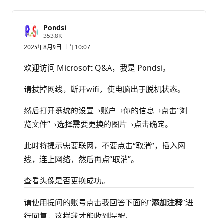
Pondsi
信
353.8K
誉
2025年8月9日 上午10:07
分
欢迎访问 Microsoft Q&A，我是 Pondsi。
请拔掉网线，断开wifi，使电脑出于脱机状态。
然后打开系统的设置→账户→你的信息→点击“浏
览文件”→选择需要更换的图片→点击确定。
此时将提示需要联网，不要点击“取消”，插入网
线，连上网络，然后再点“取消”。
查看头像是否更换成功。
请使用提问的账号点击我回答下面的“
添加注释
”进
行回复，这样我才能收到提醒。