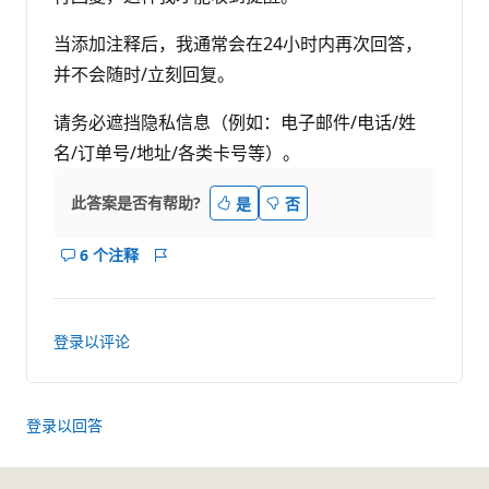
当添加注释后，我通常会在24小时内再次回答，
并不会随时/立刻回复。
请务必遮挡隐私信息（例如：电子邮件/电话/姓
名/订单号/地址/各类卡号等）。
此答案是否有帮助?
是
否
6 个注释
显
报
示
表
此
答
登录以评论
案
的
注
释
登录以回答