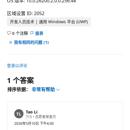
OS 版本: 10.0.26200.2.0.0.256.48
区域设置 ID: 2052
开发人员技术 | 通用 Windows 平台 (UWP)
0 个注释
报表
无
注
我有相同的问题
(1)
释
登录以评论
1 个答案
排序依据：
非常有帮助
Tao Li
信
715
•
志愿者审查方
誉
2026年5月10日 下午4:30
分