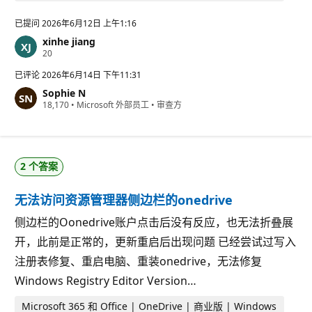
已提问
2026年6月12日 上午1:16
xinhe jiang
信
20
誉
分
已评论
2026年6月14日 下午11:31
Sophie N
信
18,170
•
Microsoft 外部员工
•
审查方
誉
分
2 个答案
无法访问资源管理器侧边栏的onedrive
侧边栏的Oonedrive账户点击后没有反应，也无法折叠展
开，此前是正常的，更新重启后出现问题 已经尝试过写入
注册表修复、重启电脑、重装onedrive，无法修复
Windows Registry Editor Version…
Microsoft 365 和 Office | OneDrive | 商业版 | Windows