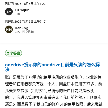
已提问
2026年8月6日 上午1:22
LU Yajun
信
310
誉
分
已评论
2026年8月6日 上午7:17
Hani-Ng
信
265
•
独立顾问
誉
分
2 个答案
onedrive提示你的onedrive目前是只读的怎么解
决
账户是我为了方便功能使用注册的企业版账户，企业的管
理者和使用者都只有我一个人，网盘原本使用了3T多，前
几天突然提示【组织空间已满你的账户目前只是已读
的】，我进入管理界面查看确认了我目前的额度上限确实
还是5T而且授予了我自己的账户5T的使用权限，后来我试