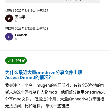
已提问
2025年1月19日 下午3:29
王溢学
信
60
誉
分
已回答
2026年5月30日 上午7:28
Leonch
信
0
誉
分
3 个答案
提问者接受了其中一个答案。
为什么最近大量onedrive分享文件出现
AccessDenied的情况？
我关注了一个名叫mugen的冷门游戏，有着全球各地的作
者来为这个游戏制作人物mod，他们部分使用onedrive来
分享mod文件。 但最近2个月，大量的onedrive分享链接
无法访问，比如这样。 举例一些链接