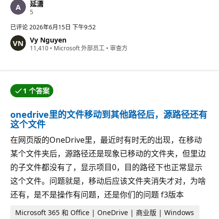
延潇
信
5
誉
分
已评论
2026年6月15日 下午9:52
Vy Nguyen
信
11,410
•
Microsoft 外部员工
•
审查方
誉
分
1 个答案
提问者接受了其中一个答案。
onedrive里的文件移动到其他路径后，源路径还有
这个文件
在网页版的OneDrive里，最近时有时无的出现，在移动
某个文件夹后，源路径还是现象已移动的文件夹，但里边
的子文件都没有了，显示项目0，目的路径下也正常显示
这个文件。问题就是，移动后应该文件夹消失才对，为啥
还有，是不是操作有问题，还是你们的问题 f3版本
Microsoft 365 和 Office | OneDrive | 商业版 | Windows