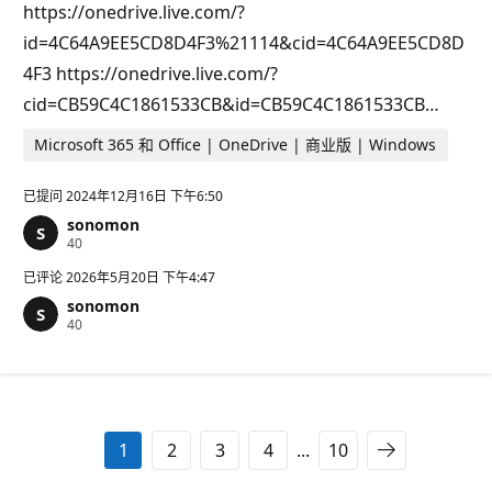
https://onedrive.live.com/?
id=4C64A9EE5CD8D4F3%21114&cid=4C64A9EE5CD8D
4F3 https://onedrive.live.com/?
cid=CB59C4C1861533CB&id=CB59C4C1861533CB…
Microsoft 365 和 Office | OneDrive | 商业版 | Windows
已提问
2024年12月16日 下午6:50
sonomon
信
40
誉
分
已评论
2026年5月20日 下午4:47
sonomon
信
40
誉
分
1
2
3
4
...
10