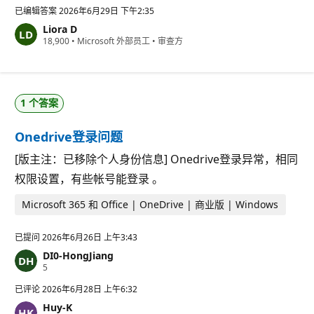
分
已编辑答案
2026年6月29日 下午2:35
Liora D
信
18,900
•
Microsoft 外部员工
•
审查方
誉
分
1 个答案
Onedrive登录问题
[版主注：已移除个人身份信息] Onedrive登录异常，相同
权限设置，有些帐号能登录 。
Microsoft 365 和 Office | OneDrive | 商业版 | Windows
已提问
2026年6月26日 上午3:43
DI0-HongJiang
信
5
誉
分
已评论
2026年6月28日 上午6:32
Huy-K