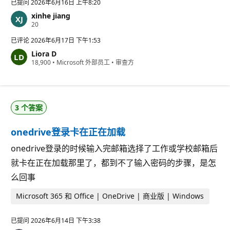
已提问
2026年6月16日 上午8:20
xinhe jiang
信
20
誉
分
已评论
2026年6月17日 下午1:53
Liora D
信
18,900
•
Microsoft 外部员工
•
审查方
誉
分
3 个答案
onedrive登录卡在正在加载
onedrive登录的时候输入完邮箱选择了工作或学校邮箱后
就卡在正在加载那里了，都到不了输入密码的步骤，是怎
么回事
Microsoft 365 和 Office | OneDrive | 商业版 | Windows
已提问
2026年6月14日 下午3:38