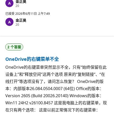
金正昊
信
20
誉
分
已接受
2026年6月11日 上午7:49
金正昊
信
20
誉
分
2 个答案
OneDrive的右键菜单不全
OneDrive的右键菜单突然显示不全，只有“始终保留在此
设备上”和“释放空间”这两个选项 原来的“复制链接”、“在
线打开”等选项没有了，请问怎么恢复？ OneDrive的版
本：内部版本26.084.0504.0007 (64位) Office的版本：
Version 2605 (Build 20026.20140) Windows的版本：
Win11 24H2 v26100.8457 这是我电脑上的右键菜单，现
在只有两个选项： 这是以前正常情况下的右键菜单：