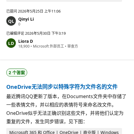
已提问
2026年5月25日 上午11:06
Qinyi Li
信
0
誉
分
已编辑评论
2026年5月30日 下午3:19
Liora D
信
18,900
•
Microsoft 外部员工
•
审查方
誉
分
2 个答案
OneDrive无法同步以特殊字符为文件名的文件
最近腾讯QQ更新了版本，在Documents文件夹中存储了
一些表情文件，并以相应的表情符号来命名改文件。
OneDrive似乎无法正确识别这些文件，并将他们认定为
重复的文件，发生同步错误，见下图：
Microsoft 365 和 Office | OneDrive | 商业版 | Windows