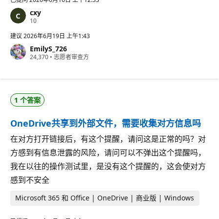
cxy
信
10
誉
分
建议
2026年6月19日 上午1:43
EmilyS_726
信
24,370
•
志愿者审查方
誉
分
1 个答案
OneDrive共享到外部文件，需要收集对方信息吗
在对方打开链接后，有这个提醒，请问这是正常的吗？对
方感到有信息泄露的风险，请问可以不弹出这个提醒吗，
我在以往的操作测试里，是没有这个提醒的，这会使对方
感到不安全
Microsoft 365 和 Office | OneDrive | 商业版 | Windows