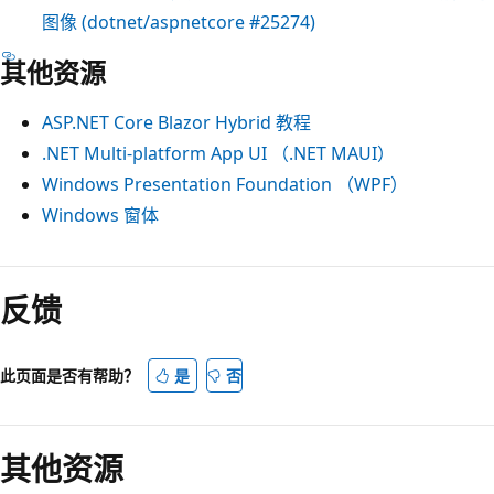
图像 (dotnet/aspnetcore #25274)
其他资源
ASP.NET Core Blazor Hybrid 教程
.NET Multi-platform App UI （.NET MAUI）
Windows Presentation Foundation （WPF）
Windows 窗体
反馈
此页面是否有帮助？
是
否
其他资源