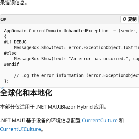
录错误信息。
C#
复制
AppDomain.CurrentDomain.UnhandledException += (sender, 
{

#if DEBUG

    MessageBox.Show(text: error.ExceptionObject.ToStrin
#else

    MessageBox.Show(text: "An error has occurred.", cap
#endif

    // Log the error information (error.ExceptionObject
全球化和本地化
本部分仅适用于 .NET MAUIBlazor Hybrid 应用。
.NET MAUI 基于设备的环境信息配置
CurrentCulture
和
CurrentUICulture
。