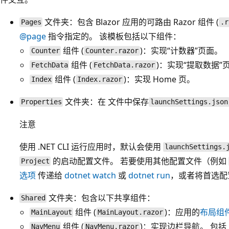
文件夹：包含 Blazor 应用的可路由 Razor 组件 (
Pages
.r
@page
指令指定的。 该模板包括以下组件：
组件 (
)：实现“计数器”页面。
Counter
Counter.razor
组件 (
)：实现“提取数据”
FetchData
FetchData.razor
组件 (
)：实现 Home 页。
Index
Index.razor
文件夹：在
文件中保存
Properties
launchSettings.json
注意
使用 .NET CLI 运行应用时，默认会使用
launchSettings.
的启动配置文件。 若要使用其他配置文件（例如
Project
选项
传递给
dotnet watch
或
dotnet run
，或者将首选配
文件夹：包含以下共享组件：
Shared
组件 (
)：应用的
布局组
MainLayout
MainLayout.razor
组件 (
)：实现边栏导航。 包括
NavMenu
NavMenu.razor