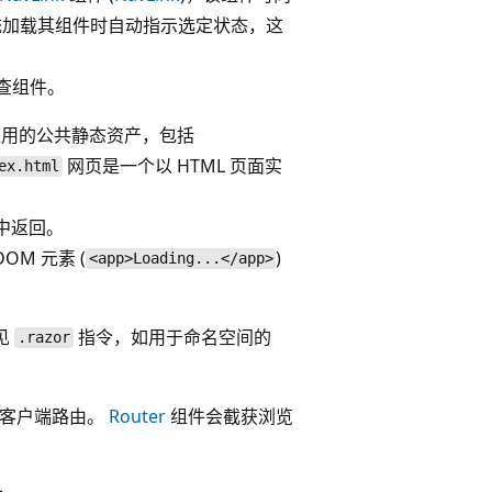
加载其组件时自动指示选定状态，这
 调查组件。
应用的公共静态资产，包括
网页是一个以 HTML 页面实
ex.html
中返回。
OM 元素 (
)
<app>Loading...</app>
常见
指令，如用于命名空间的
.razor
客户端路由。
Router
组件会截获浏览