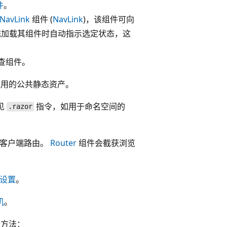
件
。
NavLink
组件 (
NavLink
)，该组件可向
加载其组件时自动指示选定状态，这
 调查组件。
应用的公共静态资产。
常见
指令，如用于命名空间的
.razor
客户端路由。
Router
组件会截获浏览
设置
。
机
。
方法：