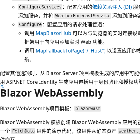
：配置应用的
依赖关系注入 (DI)
服
ConfigureServices
添加服务，并将
添加到服务
WeatherForecastService
：配置应用的请求处理管道：
Configure
调用
MapBlazorHub
可以为与浏览器的实时连接设
框架用于向应用添加实时 Web 功能。
调用
MapFallbackToPage("/_Host")
以设置应用的根
航。
配置其他选项时，从 Blazor Server 项目模板生成的应用
用 ASP.NET Core Identity 生成应用包括用于身份验证和
Blazor WebAssembly
Blazor WebAssembly项目模板：
blazorwasm
Blazor WebAssembly 模板创建 Blazor WebAssemb
一个
组件的演示代码，该组件从静态资产
FetchData
weather.
件交互。