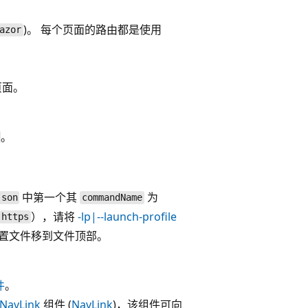
)。 每个页面的路由都是使用
azor
页面。
。
中第一个其
为
json
commandName
），请将
-lp|--launch-profile
https
置文件移到文件顶部。
件
。
NavLink
组件 (
NavLink
)，该组件可向