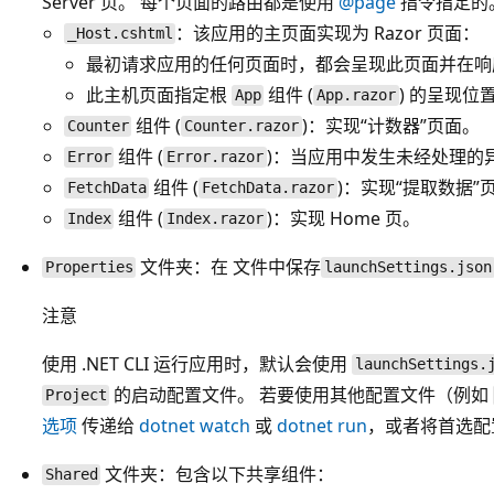
Server 页。 每个页面的路由都是使用
@page
指令指定的
：该应用的主页面实现为 Razor 页面：
_Host.cshtml
最初请求应用的任何页面时，都会呈现此页面并在响
此主机页面指定根
组件 (
) 的呈现位
App
App.razor
组件 (
)：实现“计数器”页面。
Counter
Counter.razor
组件 (
)：当应用中发生未经处理的
Error
Error.razor
组件 (
)：实现“提取数据”
FetchData
FetchData.razor
组件 (
)：实现 Home 页。
Index
Index.razor
文件夹：在
文件中保存
Properties
launchSettings.json
注意
使用 .NET CLI 运行应用时，默认会使用
launchSettings.
的启动配置文件。 若要使用其他配置文件（例如
Project
选项
传递给
dotnet watch
或
dotnet run
，或者将首选配
文件夹：包含以下共享组件：
Shared