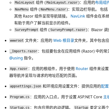
组件 (
)：应用的
布局组
MainLayout
MainLayout.razor
组件 (
)：实现边栏导航。 包括
NavMenu
NavMenu.razor
其他 Razor 组件呈现导航链接。
NavLink
组件会在系统
有助于用户了解当前显示的组件。
组件 (
)：Blazor
SurveyPrompt
SurveyPrompt.razor
文件夹：应用的
Web 根目录
文件夹，其中包含
wwwroot
：包括要包含在应用组件 (Razor) 中的
_Imports.razor
@using
指令。
：应用的根组件，用于使用
Router
组件来设置
App.razor
器导航并呈现与请求的地址匹配的页面。
和环境应用设置文件：提供应用的
配置
appsettings.json
：应用的入口点，用于设置 ASP.NET Core
主
Program.cs
：包含应用的启动逻辑。
类定义两个
Startup.cs
Startup