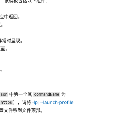
。 该模板包括以下组件：
应中返回。
置。
异常时呈现。
页面。
。
中第一个其
为
json
commandName
），请将
-lp|--launch-profile
https
置文件移到文件顶部。