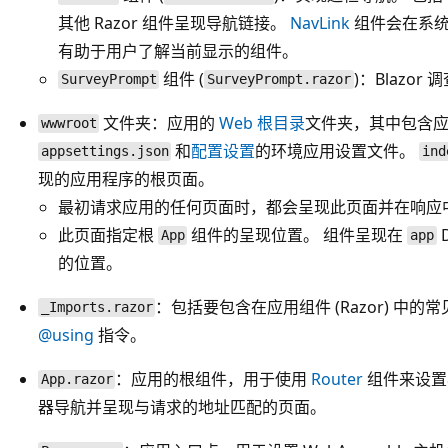
其他 Razor 组件呈现导航链接。
NavLink
组件会在系统
有助于用户了解当前显示的组件。
组件 (
)：Blazor
SurveyPrompt
SurveyPrompt.razor
文件夹：应用的
Web 根目录
文件夹，其中包含
wwwroot
和
配置设置
的环境应用设置文件。
appsettings.json
ind
现的应用程序的根页面。
最初请求应用的任何页面时，都会呈现此页面并在响应
此页面指定根
组件的呈现位置。 组件呈现在
D
App
app
的位置。
：包括要包含在应用组件 (Razor) 中的
_Imports.razor
@using
指令。
：应用的根组件，用于使用
Router
组件来设置
App.razor
器导航并呈现与请求的地址匹配的页面。