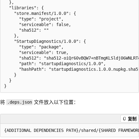
  },

  "libraries": {

    "store.manifest/1.0.0": {

      "type": "project",

      "serviceable": false,

      "sha512": ""

    },

    "StartupDiagnostics/1.0.0": {

      "type": "package",

      "serviceable": true,

      "sha512": "sha512-oiQr60vBQW7+nBTmgKLSldj06WNLRT
      "path": "startupdiagnostics/1.0.0",

      "hashPath": "startupdiagnostics.1.0.0.nupkg.sha51
    }

  }

将
文件放入以下位置：
.deps.json
复制