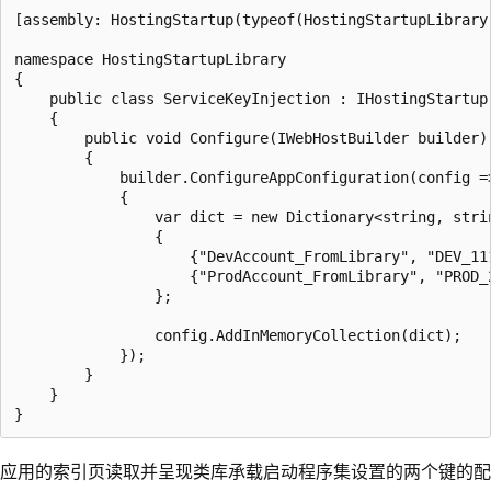
[assembly: HostingStartup(typeof(HostingStartupLibrary.
namespace HostingStartupLibrary

{

    public class ServiceKeyInjection : IHostingStartup

    {

        public void Configure(IWebHostBuilder builder)

        {

            builder.ConfigureAppConfiguration(config =>
            {

                var dict = new Dictionary<string, strin
                {

                    {"DevAccount_FromLibrary", "DEV_111
                    {"ProdAccount_FromLibrary", "PROD_2
                };

                config.AddInMemoryCollection(dict);

            });

        }

    }

应用的索引页读取并呈现类库承载启动程序集设置的两个键的配