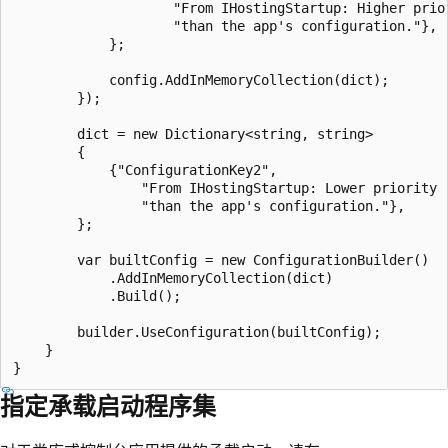
                    "From IHostingStartup: Higher prior
                    "than the app's configuration."},

            };

            config.AddInMemoryCollection(dict);

        });

        dict = new Dictionary<string, string>

        {

            {"ConfigurationKey2", 

                "From IHostingStartup: Lower priority "
                "than the app's configuration."},

        };

        var builtConfig = new ConfigurationBuilder()

            .AddInMemoryCollection(dict)

            .Build();

        builder.UseConfiguration(builtConfig);

    }

指定承载启动程序集