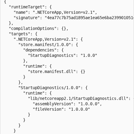
{

  "runtimeTarget": {

    "name": ".NETCoreApp,Version=v2.1",

    "signature": "4ea77c7b75ad1895ae1ea65e6ba2399010514
  },

  "compilationOptions": {},

  "targets": {

    ".NETCoreApp,Version=v2.1": {

      "store.manifest/1.0.0": {

        "dependencies": {

          "StartupDiagnostics": "1.0.0"

        },

        "runtime": {

          "store.manifest.dll": {}

        }

      },

      "StartupDiagnostics/1.0.0": {

        "runtime": {

          "lib/netcoreapp2.1/StartupDiagnostics.dll": {
            "assemblyVersion": "1.0.0.0",

            "fileVersion": "1.0.0.0"

          }

        }

      }

    }
