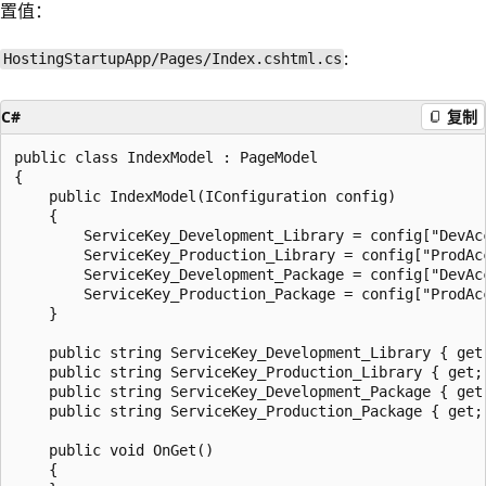
置值：
:
HostingStartupApp/Pages/Index.cshtml.cs
C#
复制
public class IndexModel : PageModel

{

    public IndexModel(IConfiguration config)

    {

        ServiceKey_Development_Library = config["DevAcc
        ServiceKey_Production_Library = config["ProdAcc
        ServiceKey_Development_Package = config["DevAcc
        ServiceKey_Production_Package = config["ProdAcc
    }

    public string ServiceKey_Development_Library { get;
    public string ServiceKey_Production_Library { get; 
    public string ServiceKey_Development_Package { get;
    public string ServiceKey_Production_Package { get; 
    public void OnGet()

    {
