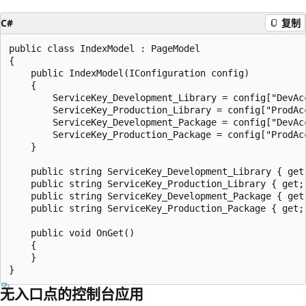
C#
复制
public class IndexModel : PageModel

{

    public IndexModel(IConfiguration config)

    {

        ServiceKey_Development_Library = config["DevAcc
        ServiceKey_Production_Library = config["ProdAcc
        ServiceKey_Development_Package = config["DevAcc
        ServiceKey_Production_Package = config["ProdAcc
    }

    public string ServiceKey_Development_Library { get;
    public string ServiceKey_Production_Library { get; 
    public string ServiceKey_Development_Package { get;
    public string ServiceKey_Production_Package { get; 
    public void OnGet()

    {

    }

无入口点的控制台应用