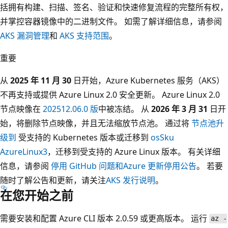
括拥有构建、扫描、签名、验证和快速修复流程的完整所有权，
并掌控容器镜像中的二进制文件。 如需了解详细信息，请参阅
AKS 漏洞管理
和
AKS 支持范围
。
重要
从
2025 年 11 月 30
日开始，Azure Kubernetes 服务（AKS）
不再支持或提供 Azure Linux 2.0 安全更新。 Azure Linux 2.0
节点映像在
202512.06.0 版
中被冻结。 从
2026 年 3 月 31
日开
始，将删除节点映像，并且无法缩放节点池。 通过将
节点池升
级到
受支持的 Kubernetes 版本或迁移到
osSku
AzureLinux3
，迁移到受支持的 Azure Linux 版本。 有关详细
信息，请参阅
停用 GitHub 问题和
Azure 更新停用公告
。 若要
随时了解公告和更新，请关注
AKS 发行说明
。
在您开始之前
需要安装和配置 Azure CLI 版本 2.0.59 或更高版本。 运行
az -