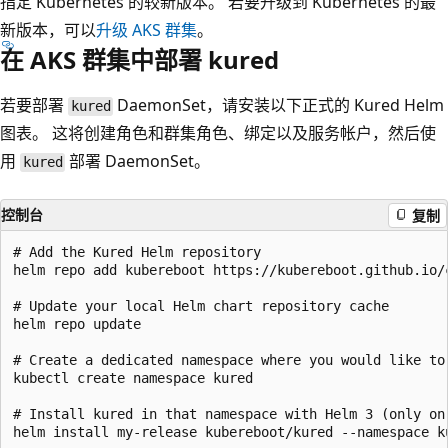
指定 Kubernetes 的较新版本。 若要升级到 Kubernetes 的最
新版本，可以
升级 AKS 群集
。
在 AKS 群集中部署 kured
若要部署
DaemonSet，请安装以下正式的 Kured Helm
kured
图表。 这将创建角色和群集角色、绑定以及服务帐户，然后使
用
部署 DaemonSet。
kured
控制台
复制
# Add the Kured Helm repository

helm repo add kubereboot https://kubereboot.github.io/c
# Update your local Helm chart repository cache

helm repo update

# Create a dedicated namespace where you would like to 
kubectl create namespace kured

# Install kured in that namespace with Helm 3 (only on