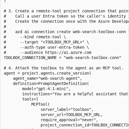
)

# 3. Create a remote-tool project connection that point
#    Call a user Entra token so the caller's identity i
#    Create the connection once with the Azure Develope
#    

#    azd ai connection create web-search-toolbox-conn \
#      --kind remote-tool \

#      --target "<TOOLBOX_MCP_URL>" \

#      --auth-type user-entra-token \

#      --audience https://ai.azure.com

TOOLBOX_CONNECTION_NAME = "web-search-toolbox-conn"

# 4. Attach the toolbox to the agent as an MCP tool.

agent = project.agents.create_version(

    agent_name="web-search-agent",

    definition=PromptAgentDefinition(

        model="gpt-4.1-mini",

        instructions="You are a helpful assistant that 
        tools=[

            MCPTool(

                server_label="toolbox",

                server_url=TOOLBOX_MCP_URL,

                require_approval="never",

                project_connection_id=TOOLBOX_CONNECTIO