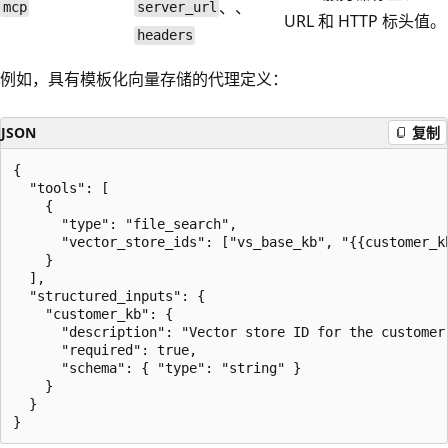
、、
mcp
server_url
URL 和 HTTP 标头值。
headers
例如，具有模板化向量存储的代理定义：
JSON
复制
{

  "tools": [

    {

      "type": "file_search",

      "vector_store_ids": ["vs_base_kb", "{{customer_kb
    }

  ],

  "structured_inputs": {

    "customer_kb": {

      "description": "Vector store ID for the customer'
      "required": true,

      "schema": { "type": "string" }

    }

  }
