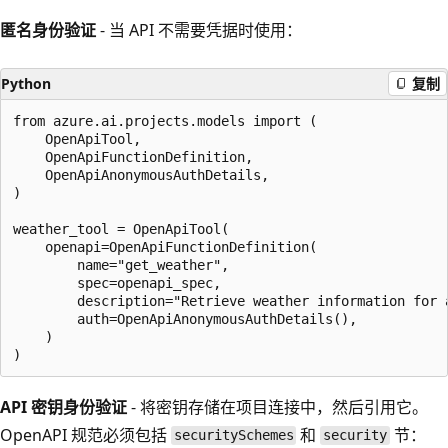
匿名身份验证
- 当 API 不需要凭据时使用：
Python
复制
from azure.ai.projects.models import (

    OpenApiTool,

    OpenApiFunctionDefinition,

    OpenApiAnonymousAuthDetails,

)

weather_tool = OpenApiTool(

    openapi=OpenApiFunctionDefinition(

        name="get_weather",

        spec=openapi_spec,

        description="Retrieve weather information for a
        auth=OpenApiAnonymousAuthDetails(),

    )

API 密钥身份验证
- 将密钥存储在项目连接中，然后引用它。
OpenAPI 规范必须包括
和
节：
securitySchemes
security