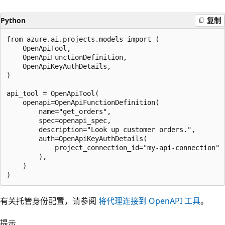
Python
复制
from azure.ai.projects.models import (

    OpenApiTool,

    OpenApiFunctionDefinition,

    OpenApiKeyAuthDetails,

)

api_tool = OpenApiTool(

    openapi=OpenApiFunctionDefinition(

        name="get_orders",

        spec=openapi_spec,

        description="Look up customer orders.",

        auth=OpenApiKeyAuthDetails(

            project_connection_id="my-api-connection"

        ),

    )

有关托管身份配置，请参阅
将代理连接到 OpenAPI 工具
。
提示