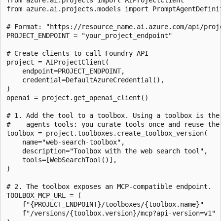
from azure.ai.projects.models import PromptAgentDefinit
# Format: "https://resource_name.ai.azure.com/api/proje
PROJECT_ENDPOINT = "your_project_endpoint"

# Create clients to call Foundry API

project = AIProjectClient(

    endpoint=PROJECT_ENDPOINT,

    credential=DefaultAzureCredential(),

)

openai = project.get_openai_client()

# 1. Add the tool to a toolbox. Using a toolbox is the 
#    agents tools: you curate tools once and reuse the 
toolbox = project.toolboxes.create_toolbox_version(

    name="web-search-toolbox",

    description="Toolbox with the web search tool",

    tools=[WebSearchTool()],

)

# 2. The toolbox exposes an MCP-compatible endpoint.

TOOLBOX_MCP_URL = (

    f"{PROJECT_ENDPOINT}/toolboxes/{toolbox.name}"

    f"/versions/{toolbox.version}/mcp?api-version=v1"
