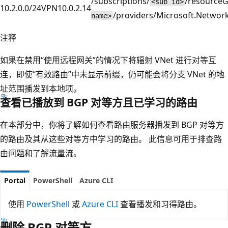
/subscriptions/
/resource
<sub id>
10.2.0.0/24
VPN
10.0.2.14
/providers/Microsoft.Netwo
name>
注释
如果在禁用“使用远程网关”的情况下将辐射 VNet 进行对等互
连，即使“有效路由”中未显示前缀，仍可能会将分支 VNet 的地
址范围播发到本地项。
查看已播放到 BGP 对等方且已学习的路由
在本部分中，你将了解如何查看路由服务器播发到 BGP 对等方
的路由及其从这些对等方中学习的路由。 此信息可用于排查路
由问题和了解流量流。
Portal
PowerShell
Azure CLI
使用
PowerShell
或
Azure CLI
查看播发和习得路由。
删除 BGP 对等方