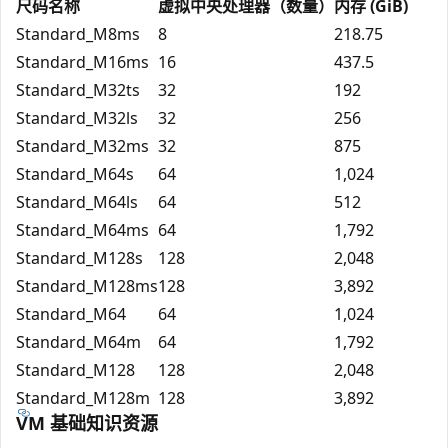
尺码名称
虚拟中央处理器（数量）
内存 (GiB)
Standard_M8ms
8
218.75
Standard_M16ms
16
437.5
Standard_M32ts
32
192
Standard_M32ls
32
256
Standard_M32ms
32
875
Standard_M64s
64
1,024
Standard_M64ls
64
512
Standard_M64ms
64
1,792
Standard_M128s
128
2,048
Standard_M128ms
128
3,892
Standard_M64
64
1,024
Standard_M64m
64
1,792
Standard_M128
128
2,048
Standard_M128m
128
3,892
VM 基础知识资源