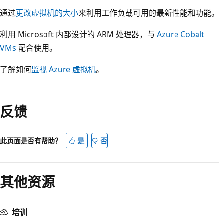
通过
更改虚拟机的大小
来利用工作负载可用的最新性能和功能。
利用 Microsoft 内部设计的 ARM 处理器，与
Azure Cobalt
VMs
配合使用。
了解如何
监视 Azure 虚拟机
。
阅
读
反馈
模
式
已
此页面是否有帮助？
是
否
禁
用
其他资源
培训