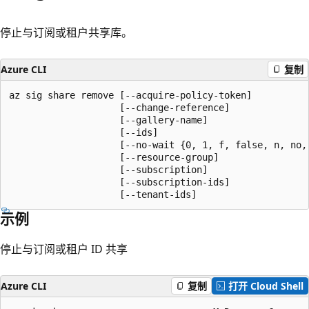
停止与订阅或租户共享库。
Azure CLI
复制
az sig share remove [--acquire-policy-token]

                    [--change-reference]

                    [--gallery-name]

                    [--ids]

                    [--no-wait {0, 1, f, false, n, no, 
                    [--resource-group]

                    [--subscription]

                    [--subscription-ids]

                    [--tenant-ids]
示例
停止与订阅或租户 ID 共享
Azure CLI
复制
打开 Cloud Shell