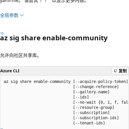
yaml-file。 请尝试“？？” 以显示更多内容。
全局参数
az sig share enable-community
允许向社区共享库。
Azure CLI
复制
az sig share enable-community [--acquire-policy-token]

                              [--change-reference]

                              [--gallery-name]

                              [--ids]

                              [--no-wait {0, 1, f, fals
                              [--resource-group]

                              [--subscription]

                              [--subscription-ids]

                              [--tenant-ids]