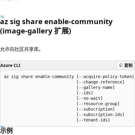
az sig share enable-community
(image-gallery 扩展)
允许向社区共享库。
Azure CLI
复制
az sig share enable-community [--acquire-policy-token]

                              [--change-reference]

                              [--gallery-name]

                              [--ids]

                              [--no-wait]

                              [--resource-group]

                              [--subscription]

                              [--subscription-ids]

                              [--tenant-ids]
示例