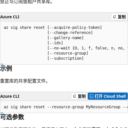
禁止与订阅或租户共享库。
Azure CLI
复制
az sig share reset [--acquire-policy-token]

                   [--change-reference]

                   [--gallery-name]

                   [--ids]

                   [--no-wait {0, 1, f, false, n, no, t
                   [--resource-group]

                   [--subscription]
示例
重置库的共享配置文件。
Azure CLI
复制
打开 Cloud Shell
az sig share reset --resource-group MyResourceGroup --
可选参数