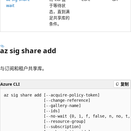
wait
于等待状
态，直到满
足共享库的
条件。
az sig share add
与订阅和租户共享库。
Azure CLI
复制
az sig share add [--acquire-policy-token]

                 [--change-reference]

                 [--gallery-name]

                 [--ids]

                 [--no-wait {0, 1, f, false, n, no, t, 
                 [--resource-group]

                 [--subscription]
