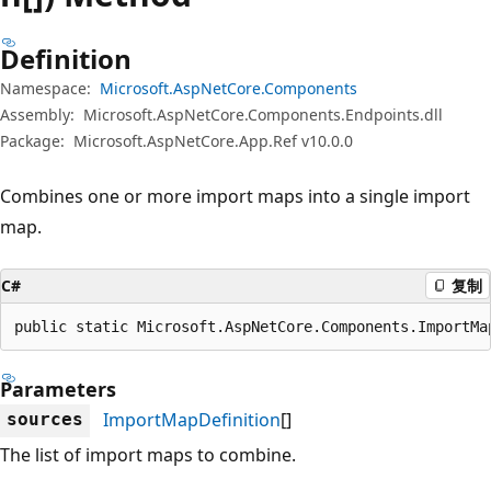
Definition
Namespace:
Microsoft.AspNetCore.Components
Assembly:
Microsoft.AspNetCore.Components.Endpoints.dll
Package:
Microsoft.AspNetCore.App.Ref v10.0.0
Combines one or more import maps into a single import
map.
C#
复制
public static Microsoft.AspNetCore.Components.ImportMa
Parameters
ImportMapDefinition
[]
sources
The list of import maps to combine.