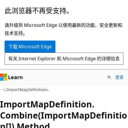
跳
跳
此浏览器不再受支持。
至
到
主
页
请升级到 Microsoft Edge 以使用最新的功能、安全更新和
要
内
技术支持。
内
导
下载 Microsoft Edge
容
航
有关 Internet Explorer 和 Microsoft Edge 的详细信息
Learn
登录
C#
ImportMapDefinition
Import
Map
Definition.
Combine(ImportMapDefinitio
n[]) Method