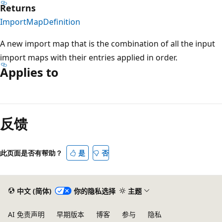
Returns
ImportMapDefinition
A new import map that is the combination of all the input
import maps with their entries applied in order.
Applies to
阅
读
反馈
模
式
已
此页面是否有帮助？
是
否
禁
用
中文 (简体)
你的隐私选择
主题
AI 免责声明
早期版本
博客
参与
隐私