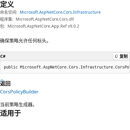
定义
命名空间:
Microsoft.AspNetCore.Cors.Infrastructure
程序集:
Microsoft.AspNetCore.Cors.dll
包:
Microsoft.AspNetCore.App.Ref v9.0.2
确保策略允许任何标头。
C#
复制
public Microsoft.AspNetCore.Cors.Infrastructure.CorsPo
返回
CorsPolicyBuilder
当前策略生成器。
适用于
阅