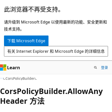
跳
跳
此浏览器不再受支持。
至
到
主
页
请升级到 Microsoft Edge 以使用最新的功能、安全更新和
要
内
技术支持。
内
导
下载 Microsoft Edge
容
航
有关 Internet Explorer 和 Microsoft Edge 的详细信息
Learn
登录
C#
CorsPolicyBuilder
Cors
Policy
Builder.
Allow
Any
Header 方法