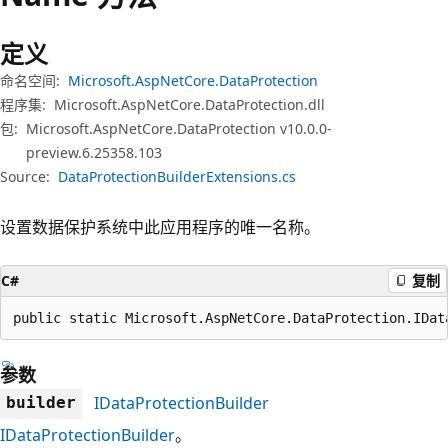
定义
命名空间:
Microsoft.AspNetCore.DataProtection
程序集:
Microsoft.AspNetCore.DataProtection.dll
包:
Microsoft.AspNetCore.DataProtection v10.0.0-
preview.6.25358.103
Source:
DataProtectionBuilderExtensions.cs
设置数据保护系统中此应用程序的唯一名称。
C#
复制
public static Microsoft.AspNetCore.DataProtection.IDat
参数
IDataProtectionBuilder
builder
IDataProtectionBuilder
。