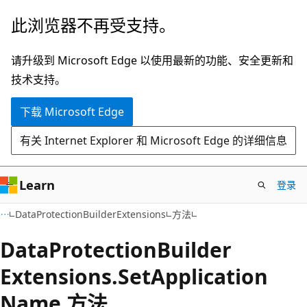
跳
跳
此浏览器不再受支持。
至
到
主
页
请升级到 Microsoft Edge 以使用最新的功能、安全更新和
要
内
技术支持。
内
导
下载 Microsoft Edge
容
航
有关 Internet Explorer 和 Microsoft Edge 的详细信息
Learn
登录
C#
DataProtectionBuilderExtensions
方法
Data
Protection
Builder
Extensions.
Set
Application
Name 方法