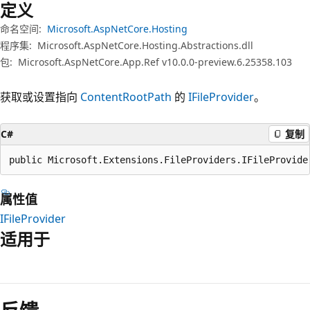
定义
命名空间:
Microsoft.AspNetCore.Hosting
程序集:
Microsoft.AspNetCore.Hosting.Abstractions.dll
包:
Microsoft.AspNetCore.App.Ref v10.0.0-preview.6.25358.103
获取或设置指向
ContentRootPath
的
IFileProvider
。
C#
复制
public Microsoft.Extensions.FileProviders.IFileProvide
属性值
IFileProvider
适用于
阅
读
模