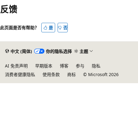
反馈
模
式
已
此页面是否有帮助？
是
否
禁
用
中文 (简体)
你的隐私选择
主题
AI 免责声明
早期版本
博客
参与
隐私
消费者健康隐私
使用条款
商标
© Microsoft 2026