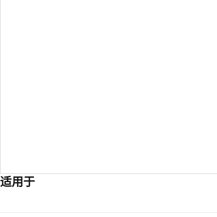
适用于
阅
读