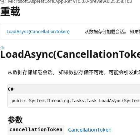
包:
Microsoft.AspNetCore.App.Ref v10.0.0-preview.6.25358.103
重载
LoadAsync(CancellationToken)
从数据存储加载会话。 如
LoadAsync(CancellationTok
从数据存储加载会话。 如果数据存储不可用，可能会引发此
C#
public System.Threading.Tasks.Task LoadAsync(System
参数
CancellationToken
cancellationToken