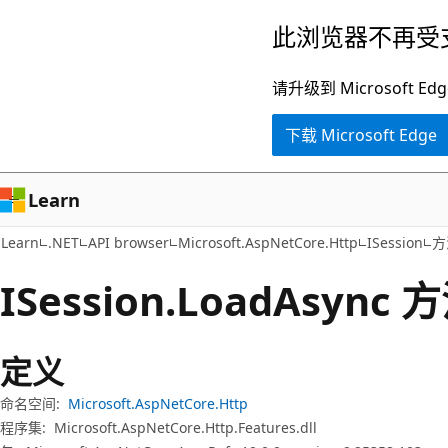
跳
跳
此浏览器不再受
至
到
主
页
请升级到 Microsof
要
内
下载 Microsoft Edge
内
导
容
航
Learn
Learn
.NET
API browser
Microsoft.AspNetCore.Http
ISession
方
ISession.
Load
Async 
定义
命名空间:
Microsoft.AspNetCore.Http
程序集:
Microsoft.AspNetCore.Http.Features.dll