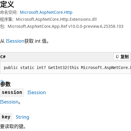
定义
命名空间:
Microsoft.AspNetCore.Http
程序集:
Microsoft.AspNetCore.Http.Extensions.dll
包:
Microsoft.AspNetCore.App.Ref v10.0.0-preview.6.25358.103
从
ISession
获取 int 值。
C#
复制
public static int? GetInt32(this Microsoft.AspNetCore.
参数
ISession
session
ISession
。
String
key
要读取的键。