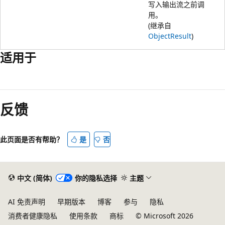
写入输出流之前调
用。
(继承自
ObjectResult
)
适用于
阅
读
反馈
模
式
已
此页面是否有帮助？
是
否
禁
用
中文 (简体)
你的隐私选择
主题
AI 免责声明
早期版本
博客
参与
隐私
消费者健康隐私
使用条款
商标
© Microsoft 2026