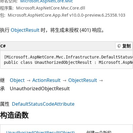
命名空间:
Microsoft.AspNetCore.Mvc
程序集:
Microsoft.AspNetCore.Mvc.Core.dll
包:
Microsoft.AspNetCore.App.Ref v10.0.0-preview.6.25358.103
执行
ObjectResult
时，将生成未授权 (401) 响应。
C#
复制
[Microsoft.AspNetCore.Mvc.Infrastructure.DefaultStatusC
public class UnauthorizedObjectResult : Microsoft.AspN
继
Object
ActionResult
ObjectResult
承
UnauthorizedObjectResult
属性
DefaultStatusCodeAttribute
构造函数
UnauthorizedObjectResult(Object)
创建一个新的