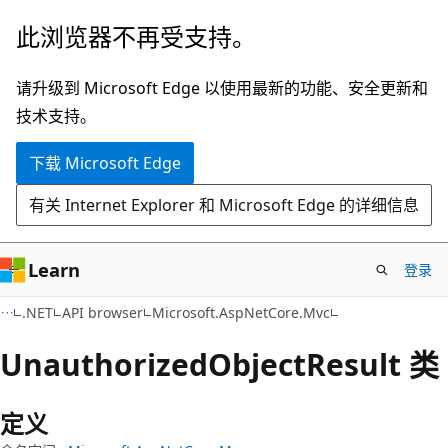
跳
跳
此浏览器不再受支持。
至
到
主
页
请升级到 Microsoft Edge 以使用最新的功能、安全更新和
要
内
技术支持。
内
导
下载 Microsoft Edge
容
航
有关 Internet Explorer 和 Microsoft Edge 的详细信息
Learn
登录
C#
.NET
API browser
Microsoft.AspNetCore.Mvc
Unauthorized
Object
Result 类
定义