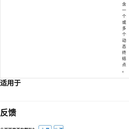
含
一
个
或
多
个
动
态
终
结
点
。
适用于
阅
读
反馈
模
式
已