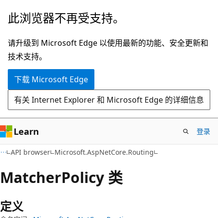
跳
跳
此浏览器不再受支持。
至
到
主
页
请升级到 Microsoft Edge 以使用最新的功能、安全更新和
要
内
技术支持。
内
导
下载 Microsoft Edge
容
航
有关 Internet Explorer 和 Microsoft Edge 的详细信息
Learn
登录
C#
API browser
Microsoft.AspNetCore.Routing
Matcher
Policy 类
定义