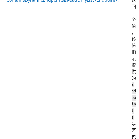
回
一
个
值
，
该
值
指
示
提
供
的
e
nd
po
in
t
s
是
否
包