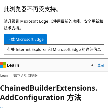
跳
跳
此浏览器不再受支持。
至
到
主
页
请升级到 Microsoft Edge 以使用最新的功能、安全更新和
要
内
技术支持。
内
导
下载 Microsoft Edge
容
航
有关 Internet Explorer 和 Microsoft Edge 的详细信息
Learn
登录
C#
Learn
.NET
API 浏览器
Chained
Builder
Extensions.
Add
Configuration 方法