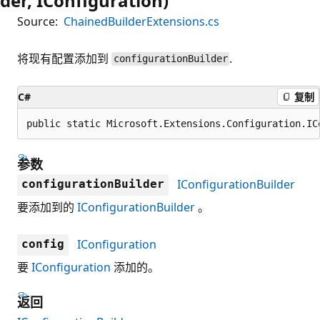
der, IConfiguration)
Source:
ChainedBuilderExtensions.cs
将现有配置添加到
.
configurationBuilder
C#
复制
public static Microsoft.Extensions.Configuration.IC
参数
IConfigurationBuilder
configurationBuilder
要添加到的
IConfigurationBuilder
。
IConfiguration
config
要
IConfiguration
添加的。
返回