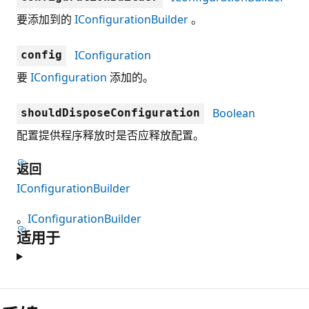
要添加到的
IConfigurationBuilder
。
IConfiguration
config
要
IConfiguration
添加的。
Boolean
shouldDisposeConfiguration
配置提供程序释放时是否应释放配置。
返回
IConfigurationBuilder
。
IConfigurationBuilder
适用于