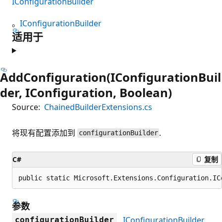
IConfigurationBuilder
。
IConfigurationBuilder
适用于
AddConfiguration(IConfigurationBuil
der, IConfiguration, Boolean)
Source:
ChainedBuilderExtensions.cs
将现有配置添加到
.
configurationBuilder
C#
复制
public static Microsoft.Extensions.Configuration.IC
参数
IConfigurationBuilder
configurationBuilder