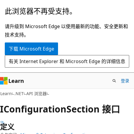
跳
跳
此浏览器不再受支持。
至
到
主
页
请升级到 Microsoft Edge 以使用最新的功能、安全更新和
要
内
技术支持。
内
导
下载 Microsoft Edge
容
航
有关 Internet Explorer 和 Microsoft Edge 的详细信息
Learn
登录
C#
Learn
.NET
API 浏览器
IConfiguration
Section 接口
定义