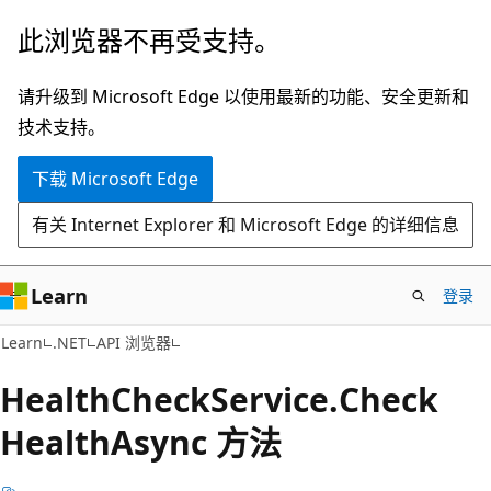
跳
跳
此浏览器不再受支持。
至
到
主
页
请升级到 Microsoft Edge 以使用最新的功能、安全更新和
要
内
技术支持。
内
导
下载 Microsoft Edge
容
航
有关 Internet Explorer 和 Microsoft Edge 的详细信息
Learn
登录
C#
Learn
.NET
API 浏览器
Health
Check
Service.
Check
Health
Async 方法