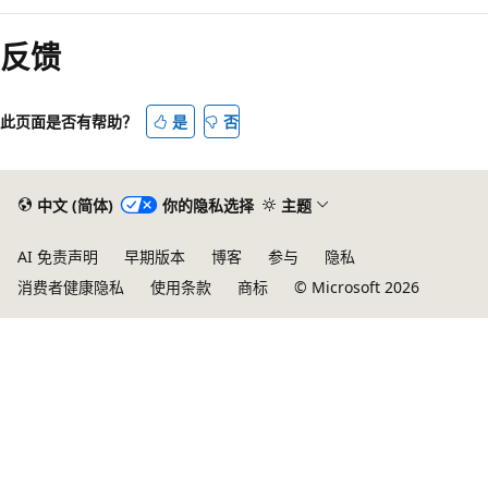
阅
读
反馈
模
式
此页面是否有帮助？
是
否
已
禁
用
中文 (简体)
你的隐私选择
主题
AI 免责声明
早期版本
博客
参与
隐私
消费者健康隐私
使用条款
商标
© Microsoft 2026