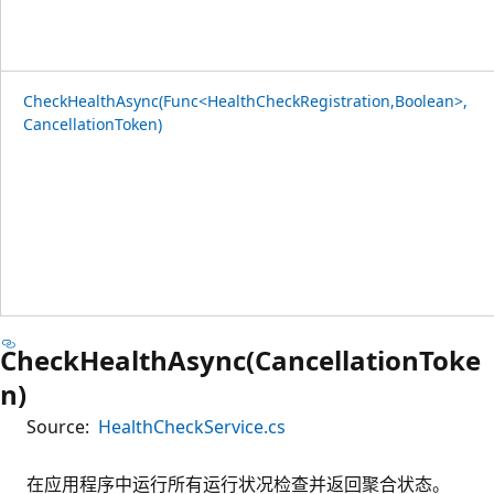
CheckHealthAsync(Func<HealthCheckRegistration,Boolean>,
CancellationToken)
CheckHealthAsync(CancellationToke
n)
Source:
HealthCheckService.cs
在应用程序中运行所有运行状况检查并返回聚合状态。