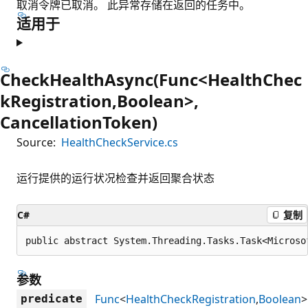
取消令牌已取消。 此异常存储在返回的任务中。
适用于
CheckHealthAsync(Func<HealthChec
kRegistration,Boolean>,
CancellationToken)
Source:
HealthCheckService.cs
运行提供的运行状况检查并返回聚合状态
C#
复制
public abstract System.Threading.Tasks.Task<Microso
参数
Func
<
HealthCheckRegistration
,
Boolean
>
predicate