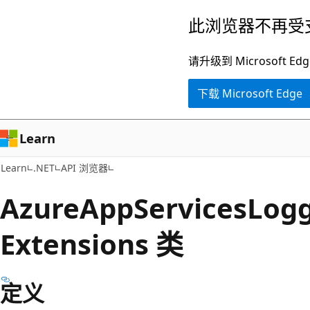
跳
跳
此浏览器不再受
至
到
主
页
请升级到 Microsof
要
内
下载 Microsoft Edge
内
导
容
航
Learn
Learn
.NET
API 浏览器
Azure
App
Services
Log
Extensions 类
定义