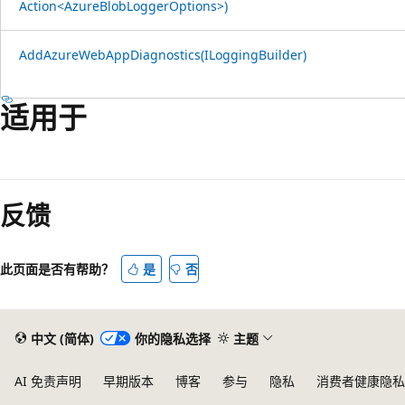
Action<AzureBlobLoggerOptions>)
AddAzureWebAppDiagnostics(ILoggingBuilder)
适用于
阅
读
反馈
模
式
已
此页面是否有帮助？
是
否
禁
用
中文 (简体)
你的隐私选择
主题
AI 免责声明
早期版本
博客
参与
隐私
消费者健康隐私