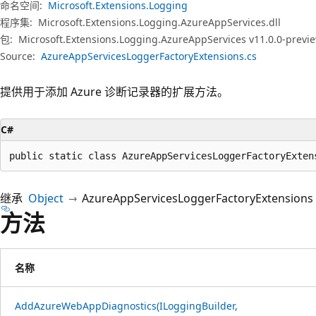
命名空间:
Microsoft.Extensions.Logging
程序集:
Microsoft.Extensions.Logging.AzureAppServices.dll
包:
Microsoft.Extensions.Logging.AzureAppServices v11.0.0-previ
Source:
AzureAppServicesLoggerFactoryExtensions.cs
提供用于添加 Azure 诊断记录器的扩展方法。
C#
public static class AzureAppServicesLoggerFactoryExten
继承
Object
AzureAppServicesLoggerFactoryExtensions
方法
名称
AddAzureWebAppDiagnostics(ILoggingBuilder,