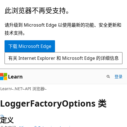
跳
跳
此浏览器不再受支持。
至
到
主
页
请升级到 Microsoft Edge 以使用最新的功能、安全更新和
要
内
技术支持。
内
导
下载 Microsoft Edge
容
航
有关 Internet Explorer 和 Microsoft Edge 的详细信息
Learn
登录
C#
Learn
.NET
API 浏览器
Logger
Factory
Options 类
定义