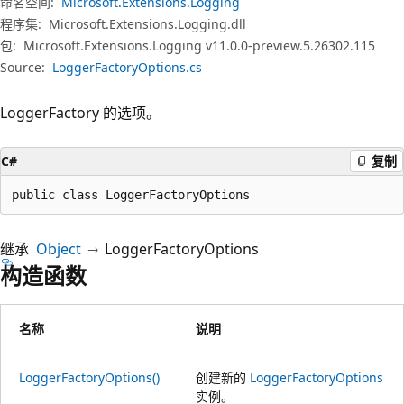
命名空间:
Microsoft.Extensions.Logging
程序集:
Microsoft.Extensions.Logging.dll
包:
Microsoft.Extensions.Logging v11.0.0-preview.5.26302.115
Source:
LoggerFactoryOptions.cs
LoggerFactory 的选项。
C#
复制
public class LoggerFactoryOptions
继承
Object
LoggerFactoryOptions
构造函数
名称
说明
LoggerFactoryOptions()
创建新的
LoggerFactoryOptions
实例。